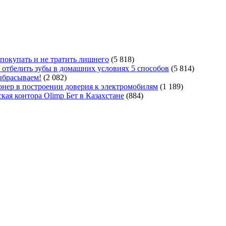
покупать и не тратить лишнего
(5 818)
 отбелить зубы в домашних условиях 5 способов
(5 814)
ыбрасываем!
(2 082)
ер в построении доверия к электромобилям
(1 189)
кая контора Olimp Бет в Казахстане
(884)