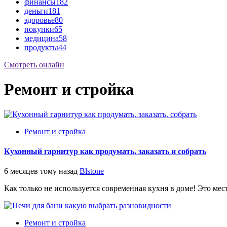
финансы
182
деньги
181
здоровье
80
покупки
65
медицина
58
продукты
44
Смотреть онлайн
Ремонт и стройка
Ремонт и стройка
Кухонный гарнитур как продумать, заказать и собрать
6 месяцев тому назад
Blstone
Как только не используется современная кухня в доме! Это место
Ремонт и стройка