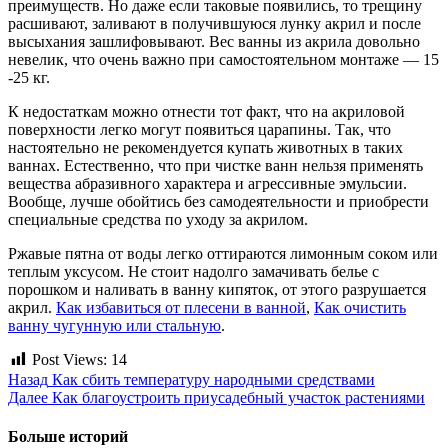
преимуществ. Но даже если таковые появились, то трещину
расшивают, заливают в получившуюся лунку акрил и после
высыхания зашлифовывают. Вес ванны из акрила довольно
невелик, что очень важно при самостоятельном монтаже — 15
-25 кг.
К недостаткам можно отнести тот факт, что на акриловой
поверхности легко могут появиться царапины. Так, что
настоятельно не рекомендуется купать животных в таких
ваннах. Естественно, что при чистке ванн нельзя применять
вещества абразивного характера и агрессивные эмульсии.
Вообще, лучше обойтись без самодеятельности и приобрести
специальные средства по уходу за акрилом.
Ржавые пятна от воды легко оттираются лимонным соком или
теплым уксусом. Не стоит надолго замачивать белье с
порошком и наливать в ванну кипяток, от этого разрушается
акрил.
Как избавиться от плесени в ванной
,
Как очистить
ванну чугунную или стальную
.
Post Views:
14
Продолжить
Назад
Как сбить температуру народными средствами
Далее
Как благоустроить приусадебный участок растениями
чтение
Больше историй