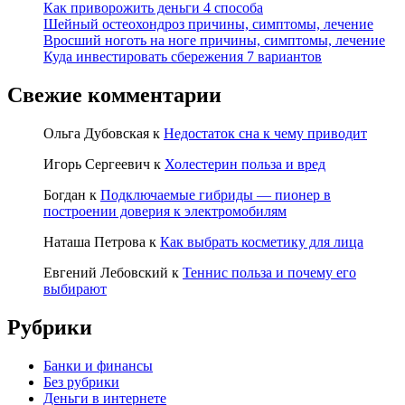
Как приворожить деньги 4 способа
Шейный остеохондроз причины, симптомы, лечение
Вросший ноготь на ноге причины, симптомы, лечение
Куда инвестировать сбережения 7 вариантов
Свежие комментарии
Ольга Дубовская
к
Недостаток сна к чему приводит
Игорь Сергеевич
к
Холестерин польза и вред
Богдан
к
Подключаемые гибриды — пионер в
построении доверия к электромобилям
Наташа Петрова
к
Как выбрать косметику для лица
Евгений Лебовский
к
Теннис польза и почему его
выбирают
Рубрики
Банки и финансы
Без рубрики
Деньги в интернете