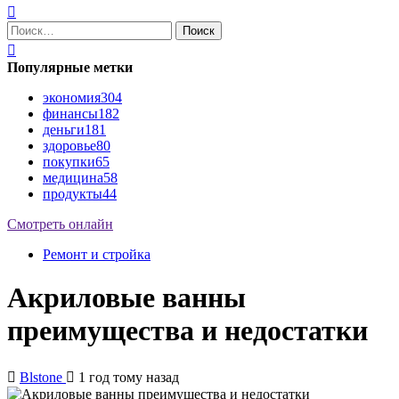
Найти:
Популярные метки
экономия
304
финансы
182
деньги
181
здоровье
80
покупки
65
медицина
58
продукты
44
Смотреть онлайн
Ремонт и стройка
Акриловые ванны
преимущества и недостатки
Blstone
1 год тому назад