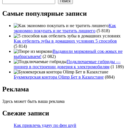
Поиск
Самые популярные записи
Как
экономно покупать и не тратить лишнего
(5 818)
Как отбелить зубы в домашних условиях 5 способов
(5 814)
Выдавили морковный сок-жмых не
выбрасываем!
(2 082)
Подключаемые гибриды —
пионер в построении доверия к электромобилям
(1 189)
Букмекерская контора Olimp Бет в Казахстане
(884)
Реклама
Здесь может быть ваша реклама
Свежие записи
Как привлечь удачу по фен шуй