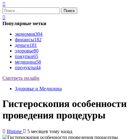
Найти:
Популярные метки
экономия
304
финансы
182
деньги
181
здоровье
80
покупки
65
медицина
58
продукты
44
Смотреть онлайн
Здоровье и Медицина
Гистероскопия особенности
проведения процедуры
Blstone
5 месяцев тому назад