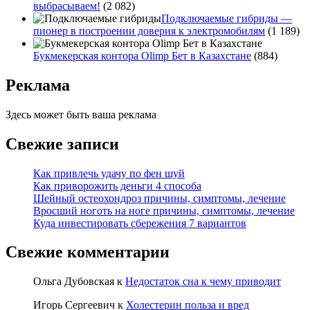
выбрасываем!
(2 082)
Подключаемые гибриды —
пионер в построении доверия к электромобилям
(1 189)
Букмекерская контора Olimp Бет в Казахстане
(884)
Реклама
Здесь может быть ваша реклама
Свежие записи
Как привлечь удачу по фен шуй
Как приворожить деньги 4 способа
Шейный остеохондроз причины, симптомы, лечение
Вросший ноготь на ноге причины, симптомы, лечение
Куда инвестировать сбережения 7 вариантов
Свежие комментарии
Ольга Дубовская
к
Недостаток сна к чему приводит
Игорь Сергеевич
к
Холестерин польза и вред