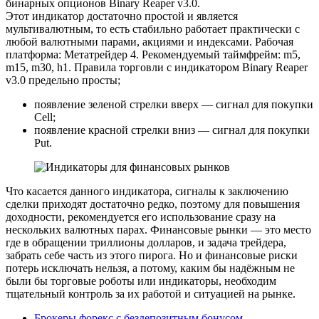
бинарных опционов Binary Reaper v3.0.
Этот индикатор достаточно простой и является
мультивалютным, то есть стабильно работает практически с
любой валютными парами, акциями и индексами. Рабочая
платформа: Метатрейдер 4. Рекомендуемый таймфрейм: m5,
m15, m30, h1. Правила торговли с индикатором Binary Reaper
v3.0 предельно просты;
появление зеленой стрелки вверх — сигнал для покупки
Cell;
появление красной стрелки вниз — сигнал для покупки
Put.
Что касается данного индикатора, сигналы к заключению
сделки приходят достаточно редко, поэтому для повышения
доходности, рекомендуется его использование сразу на
нескольких валютных парах. Финансовые рынки — это место
где в обращении триллионы долларов, и задача трейдера,
забрать себе часть из этого пирога. Но и финансовые риски
потерь исключать нельзя, а потому, каким бы надёжным не
были бы торговые роботы или индикаторы, необходим
тщательный контроль за их работой и ситуацией на рынке.
Брокеры форекс с бездепозитным бонусом
,