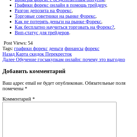
Графики форекс онлайн в помощь трейдеру
,
Разгон депозита на Форекс
,
Торговые советники на рынке Форекс
,
Как не потерять деньги на рынке Форекс
,
Как бесплатно научиться торговать на Форекс?
,
Вип-статус для трейдеров
.
Post Views:
54
Tags:
графики форекс
деньги
финансы
форекс
Продолжить
Назад
Карта скидок Перекресток
Далее
Обучение госзакупкам онлайн: почему это выгодно
чтение
Добавить комментарий
Ваш адрес email не будет опубликован.
Обязательные поля
помечены
*
Комментарий
*