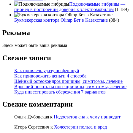
Подключаемые гибриды —
пионер в построении доверия к электромобилям
(1 189)
Букмекерская контора Olimp Бет в Казахстане
(884)
Реклама
Здесь может быть ваша реклама
Свежие записи
Как привлечь удачу по фен шуй
Как приворожить деньги 4 способа
Шейный остеохондроз причины, симптомы, лечение
Вросший ноготь на ноге причины, симптомы, лечение
Куда инвестировать сбережения 7 вариантов
Свежие комментарии
Ольга Дубовская
к
Недостаток сна к чему приводит
Игорь Сергеевич
к
Холестерин польза и вред