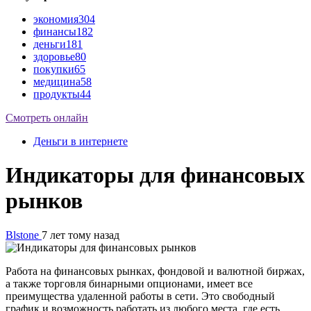
экономия
304
финансы
182
деньги
181
здоровье
80
покупки
65
медицина
58
продукты
44
Смотреть онлайн
Деньги в интернете
Индикаторы для финансовых
рынков
Blstone
7 лет тому назад
Работа на финансовых рынках, фондовой и валютной биржах,
а также торговля бинарными опционами, имеет все
преимущества удаленной работы в сети. Это свободный
график и возможность работать из любого места, где есть