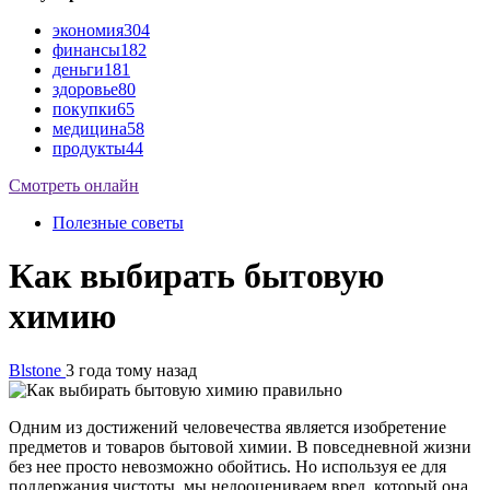
экономия
304
финансы
182
деньги
181
здоровье
80
покупки
65
медицина
58
продукты
44
Смотреть онлайн
Полезные советы
Как выбирать бытовую
химию
Blstone
3 года тому назад
Одним из достижений человечества является изобретение
предметов и товаров бытовой химии. В повседневной жизни
без нее просто невозможно обойтись. Но используя ее для
поддержания чистоты, мы недооцениваем вред, который она