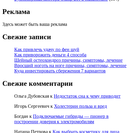
Реклама
Здесь может быть ваша реклама
Свежие записи
Как привлечь удачу по фен шуй
Как приворожить деньги 4 способа
Шейный остеохондроз причины, симптомы, лечение
Вросший ноготь на ноге причины, симптомы, лечение
Куда инвестировать сбережения 7 вариантов
Свежие комментарии
Ольга Дубовская
к
Недостаток сна к чему приводит
Игорь Сергеевич
к
Холестерин польза и вред
Богдан
к
Подключаемые гибриды — пионер в
построении доверия к электромобилям
Наташа Петрова
к
Как выбрать косметику для лица