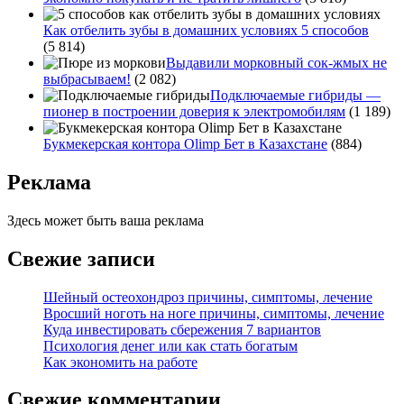
Как отбелить зубы в домашних условиях 5 способов
(5 814)
Выдавили морковный сок-жмых не
выбрасываем!
(2 082)
Подключаемые гибриды —
пионер в построении доверия к электромобилям
(1 189)
Букмекерская контора Olimp Бет в Казахстане
(884)
Реклама
Здесь может быть ваша реклама
Свежие записи
Шейный остеохондроз причины, симптомы, лечение
Вросший ноготь на ноге причины, симптомы, лечение
Куда инвестировать сбережения 7 вариантов
Психология денег или как стать богатым
Как экономить на работе
Свежие комментарии