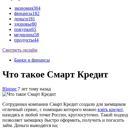
экономия
304
финансы
182
деньги
181
здоровье
80
покупки
65
медицина
58
продукты
44
Смотреть онлайн
Банки и финансы
Что такое Смарт Кредит
Blstone
7 лет тому назад
Сотрудники компании Смарт Кредит создали для заемщиков
отличный сервис, с помощью которого можно
взять кредит
,
находясь в любой точке России, круглосуточно. Такой подход
позволяет заемщику быстро оформить, получить и погасить
займ. Деньги выводятся на;