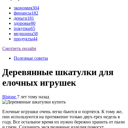
экономия
304
финансы
182
деньги
181
здоровье
80
покупки
65
медицина
58
продукты
44
Смотреть онлайн
Полезные советы
Деревянные шкатулки для
елочных игрушек
Blstone
7 лет тому назад
Елочные игрушки очень легко бьются и портятся. К тому же,
они используются на протяжение только двух-трех недель в
году. Все остальное время их нужно бережно хранить от пыли
и грязи. Сохранить эксклюзивные изделия помогут