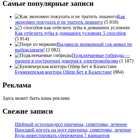
Самые популярные записи
Как
экономно покупать и не тратить лишнего
(5 818)
Как отбелить зубы в домашних условиях 5 способов
(5 814)
Выдавили морковный сок-жмых не
выбрасываем!
(2 082)
Подключаемые гибриды —
пионер в построении доверия к электромобилям
(1 187)
Букмекерская контора Olimp Бет в Казахстане
(884)
Реклама
Здесь может быть ваша реклама
Свежие записи
Шейный остеохондроз причины, симптомы, лечение
Вросший ноготь на ноге причины, симптомы, лечение
Куда инвестировать сбережения 7 вариантов