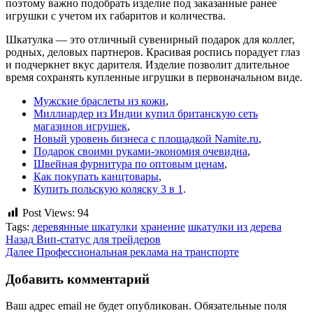
поэтому важно подобрать изделие под заказанные ранее
игрушки с учетом их габаритов и количества.
Шкатулка — это отличный сувенирный подарок для коллег,
родных, деловых партнеров. Красивая роспись порадует глаз
и подчеркнет вкус дарителя. Изделие позволит длительное
время сохранять купленные игрушки в первоначальном виде.
Мужские браслеты из кожи
,
Миллиардер из Индии купил британскую сеть
магазинов игрушек
,
Новый уровень бизнеса с площадкой Namite.ru
,
Подарок своими руками-экономия очевидна
,
Швейная фурнитура по оптовым ценам
,
Как покупать канцтовары
,
Купить польскую коляску 3 в 1
.
Post Views:
94
Tags:
деревянные шкатулки
хранение
шкатулки из дерева
Продолжить
Назад
Вип-статус для трейдеров
Далее
Профессиональная реклама на транспорте
чтение
Добавить комментарий
Ваш адрес email не будет опубликован.
Обязательные поля