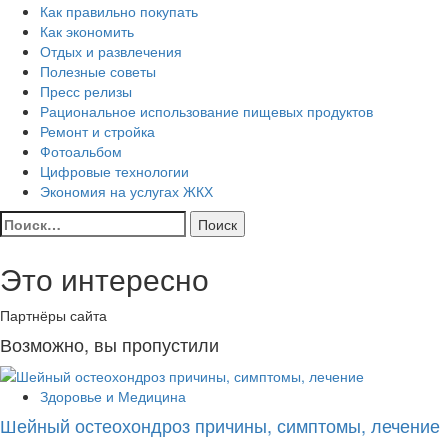
Как правильно покупать
Как экономить
Отдых и развлечения
Полезные советы
Пресс релизы
Рациональное использование пищевых продуктов
Ремонт и стройка
Фотоальбом
Цифровые технологии
Экономия на услугах ЖКХ
Найти:
Это интересно
Партнёры сайта
Возможно, вы пропустили
Здоровье и Медицина
Шейный остеохондроз причины, симптомы, лечение