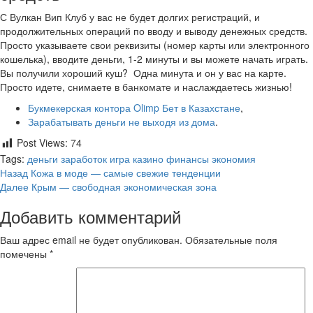
С Вулкан Вип Клуб у вас не будет долгих регистраций, и
продолжительных операций по вводу и выводу денежных средств.
Просто указываете свои реквизиты (номер карты или электронного
кошелька), вводите деньги, 1-2 минуты и вы можете начать играть.
Вы получили хороший куш? Одна минута и он у вас на карте.
Просто идете, снимаете в банкомате и наслаждаетесь жизнью!
Букмекерская контора Olimp Бет в Казахстане
,
Зарабатывать деньги не выходя из дома
.
Post Views:
74
Tags:
деньги
заработок
игра
казино
финансы
экономия
Продолжить
Назад
Кожа в моде — самые свежие тенденции
Далее
Крым — свободная экономическая зона
чтение
Добавить комментарий
Ваш адрес email не будет опубликован.
Обязательные поля
помечены
*