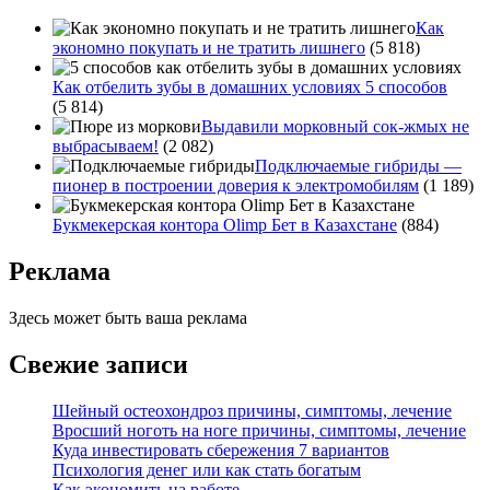
Как
экономно покупать и не тратить лишнего
(5 818)
Как отбелить зубы в домашних условиях 5 способов
(5 814)
Выдавили морковный сок-жмых не
выбрасываем!
(2 082)
Подключаемые гибриды —
пионер в построении доверия к электромобилям
(1 189)
Букмекерская контора Olimp Бет в Казахстане
(884)
Реклама
Здесь может быть ваша реклама
Свежие записи
Шейный остеохондроз причины, симптомы, лечение
Вросший ноготь на ноге причины, симптомы, лечение
Куда инвестировать сбережения 7 вариантов
Психология денег или как стать богатым
Как экономить на работе