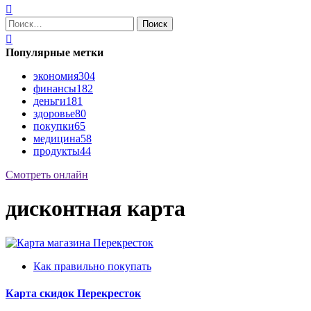
Найти:
Популярные метки
экономия
304
финансы
182
деньги
181
здоровье
80
покупки
65
медицина
58
продукты
44
Смотреть онлайн
дисконтная карта
Как правильно покупать
Карта скидок Перекресток