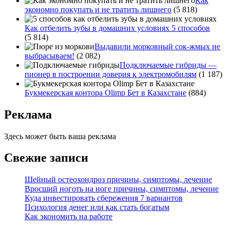
Как
экономно покупать и не тратить лишнего
(5 818)
Как отбелить зубы в домашних условиях 5 способов
(5 814)
Выдавили морковный сок-жмых не
выбрасываем!
(2 082)
Подключаемые гибриды —
пионер в построении доверия к электромобилям
(1 187)
Букмекерская контора Olimp Бет в Казахстане
(884)
Реклама
Здесь может быть ваша реклама
Свежие записи
Шейный остеохондроз причины, симптомы, лечение
Вросший ноготь на ноге причины, симптомы, лечение
Куда инвестировать сбережения 7 вариантов
Психология денег или как стать богатым
Как экономить на работе