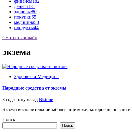
финансы
182
деньги
181
здоровье
80
покупки
65
медицина
58
продукты
44
Смотреть онлайн
экзема
Здоровье и Медицина
Народные средства от экземы
3 года тому назад
Blstone
Экзема воспалительное заболевание кожи, которое не опасно и 
Поиск
Поиск