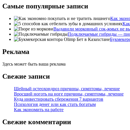
Самые популярные записи
Как эконо
Как
Выдавили морковный сок-жмых не в
Подключаемые гибриды — пион
Букмекерс
Реклама
Здесь может быть ваша реклама
Свежие записи
Шейный остеохондроз причины, симптомы, лечение
Вросший ноготь на ноге причины, симптомы, лечение
Куда инвестировать сбережения 7 вариантов
Психология денег или как стать богатым
Как экономить на работе
Свежие комментарии