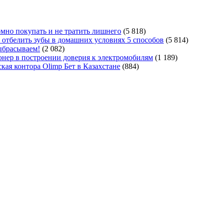
мно покупать и не тратить лишнего
(5 818)
 отбелить зубы в домашних условиях 5 способов
(5 814)
ыбрасываем!
(2 082)
ер в построении доверия к электромобилям
(1 189)
кая контора Olimp Бет в Казахстане
(884)