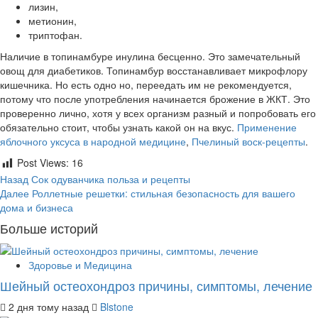
лизин,
метионин,
триптофан.
Наличие в топинамбуре инулина бесценно. Это замечательный
овощ для диабетиков. Топинамбур восстанавливает микрофлору
кишечника. Но есть одно но, переедать им не рекомендуется,
потому что после употребления начинается брожение в ЖКТ. Это
проверенно лично, хотя у всех организм разный и попробовать его
обязательно стоит, чтобы узнать какой он на вкус.
Применение
яблочного уксуса в народной медицине
,
Пчелиный воск-рецепты
.
Post Views:
16
Продолжить
Назад
Сок одуванчика польза и рецепты
Далее
Роллетные решетки: стильная безопасность для вашего
чтение
дома и бизнеса
Больше историй
Здоровье и Медицина
Шейный остеохондроз причины, симптомы, лечение
2 дня тому назад
Blstone