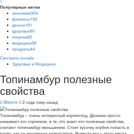
Популярные метки
экономия
304
финансы
182
деньги
181
здоровье
80
покупки
65
медицина
58
продукты
44
Смотреть онлайн
Здоровье и Медицина
Топинамбур полезные
свойства
Blstone
2 года тому назад
Топинамбур – очень интересный корнеплод. Дачники просто
называют его сорняком, а те, кто знает его полезные свойства,
считают топинамбур женьшенем. Стоит кусочку клубня попасть в
почву, как он мгновенно разрастется. Вывести его с этого места