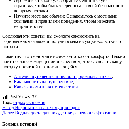
Оформите страховку: Оформите медицинскую
страховку, чтобы быть уверенным в своей безопасности
во время поездки.
Изучите местные обычаи: Ознакомьтесь с местными
обычаями и правилами поведения, чтобы избежать
неприятностей.
Соблюдая эти советы, вы сможете сэкономить на
горнолыжном отдыхе и получить максимум удовольствия от
поездки.
Помните, что экономия не означает отказ от комфорта. Важно
найти баланс между ценой и качеством, чтобы сделать вашу
поездку приятной и запоминающейся.
Аптечка путешественника или дорожная аптечка
,
Как накопить на путешествие
,
Как сэкономить на путешествии
.
Post Views:
37
Tags:
отдых
экономия
Продолжить
Назад
Недостаток сна к чему приводит
Далее
Водная диета для похудения: дешево и эффективно
чтение
Больше историй