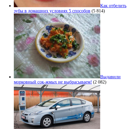
Как отбелить
зубы в домашних условиях 5 способов
(5 814)
Выдавили
морковный сок-жмых не выбрасываем!
(2 082)