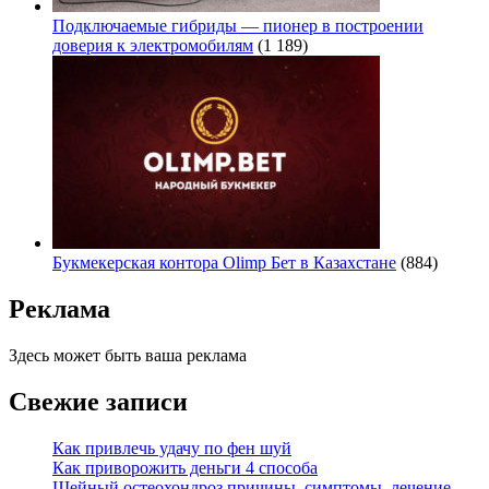
Подключаемые гибриды — пионер в построении
доверия к электромобилям
(1 189)
Букмекерская контора Olimp Бет в Казахстане
(884)
Реклама
Здесь может быть ваша реклама
Свежие записи
Как привлечь удачу по фен шуй
Как приворожить деньги 4 способа
Шейный остеохондроз причины, симптомы, лечение