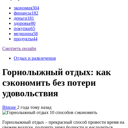
экономия
304
финансы
182
деньги
181
здоровье
80
покупки
65
медицина
58
продукты
44
Смотреть онлайн
Отдых и развлечения
Горнолыжный отдых: как
сэкономить без потери
удовольствия
Blstone
2 года тому назад
Горнолыжный отдых – прекрасный способ провести время на
свежем воздухе, получить заряд бодрости и насладиться