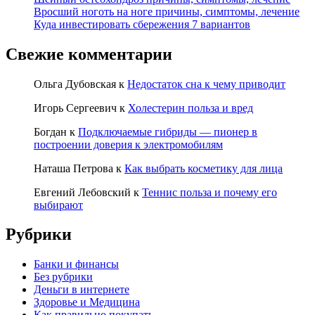
Вросший ноготь на ноге причины, симптомы, лечение
Куда инвестировать сбережения 7 вариантов
Свежие комментарии
Ольга Дубовская
к
Недостаток сна к чему приводит
Игорь Сергеевич
к
Холестерин польза и вред
Богдан
к
Подключаемые гибриды — пионер в
построении доверия к электромобилям
Наташа Петрова
к
Как выбрать косметику для лица
Евгений Лебовский
к
Теннис польза и почему его
выбирают
Рубрики
Банки и финансы
Без рубрики
Деньги в интернете
Здоровье и Медицина
Как правильно покупать