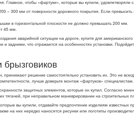
ия. Главное, чтобы «фартуки», которые вы купили, удовлетворяли
200 – 300 мм от поверхности дорожного покрытия. Если превысить 
ышки в горизонтальной плоскости не должно превышать 200 мм.
т 45 мм.
ь создания аварийной ситуации на дороге, купите для американск
и и задними, что отражается на особенностях установки. Подойдит
и брызговиков
ч, принимают решение самостоятельно установить их. Это не всегд
 компетентности, лучше доверьте монтаж «фартуков» специалистам.
сохранности защитных элементов, которые он купил. Согласно мнен
ких тягачей, при неправильном маневрировании на строительных п
которые вы купили, отдавайте предпочтение изделиям известных п
также на них нередко наносятся рисунки или логотипы производите