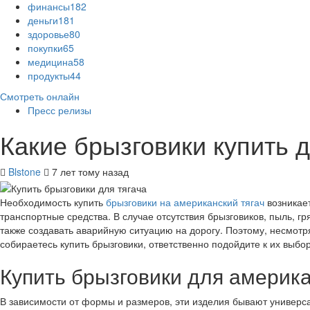
финансы
182
деньги
181
здоровье
80
покупки
65
медицина
58
продукты
44
Смотреть онлайн
Пресс релизы
Какие брызговики купить д
Blstone
7 лет тому назад
Необходимость купить
брызговики на американский тягач
возникает
транспортные средства. В случае отсутствия брызговиков, пыль, г
также создавать аварийную ситуацию на дорогу. Поэтому, несмот
собираетесь купить брызговики, ответственно подойдите к их выбо
Купить брызговики для америка
В зависимости от формы и размеров, эти изделия бывают универ