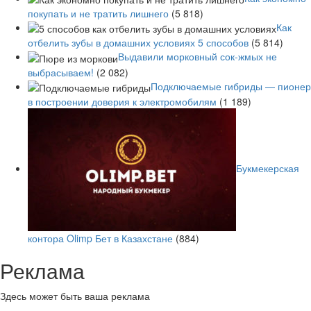
покупать и не тратить лишнего
(5 818)
Как
отбелить зубы в домашних условиях 5 способов
(5 814)
Выдавили морковный сок-жмых не
выбрасываем!
(2 082)
Подключаемые гибриды — пионер
в построении доверия к электромобилям
(1 189)
Букмекерская
контора Olimp Бет в Казахстане
(884)
Реклама
Здесь может быть ваша реклама