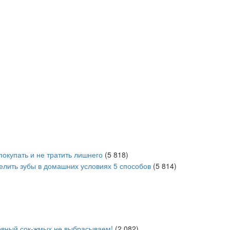
покупать и не тратить лишнего
(5 818)
белить зубы в домашних условиях 5 способов
(5 814)
вный сок-жмых не выбрасываем!
(2 082)