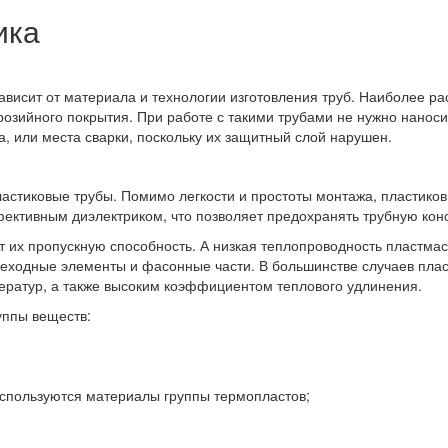
ика
зависит от материала и технологии изготовления труб. Наиболее р
озийного покрытия. При работе с такими трубами не нужно наноси
а, или места сварки, поскольку их защитный слой нарушен.
тиковые трубы. Помимо легкости и простоты монтажа, пластиковые
фективным диэлектриком, что позволяет предохранять трубную кон
т их пропускную способность. А низкая теплопроводность пластмас
еходные элементы и фасонные части. В большинстве случаев пласт
ератур, а также высоким коэффициентом теплового удлинения.
уппы веществ:
используются материалы группы термопластов;