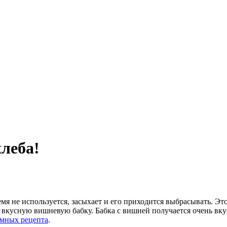
хлеба!
емя не используется, засыхает и его приходится выбрасывать. Эт
м вкусную вишневую бабку. Бабка с вишней получается очень вк
омных рецепта
.