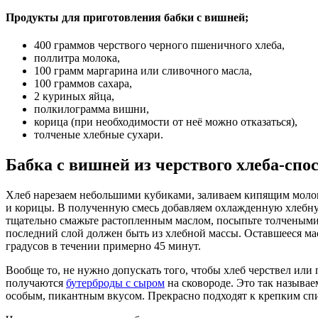
Продукты для приготовления бабки с вишней;
400 граммов черствого черного пшеничного хлеба,
поллитра молока,
100 грамм маргарина или сливочного масла,
100 граммов сахара,
2 куриных яйца,
полкилограмма вишни,
корица (при необходимости от неё можно отказаться),
толченые хлебные сухари.
Бабка с вишней из черствого хлеба-спо
Хлеб нарезаем небольшими кубиками, заливаем кипящим молоком
и корицы. В полученную смесь добавляем охлажденную хлебную
тщательно смажьте растопленным маслом, посыпьте толчеными
последний слой должен быть из хлебной массы. Оставшееся мас
градусов в течении примерно 45 минут.
Вообще то, не нужно допускать того, чтобы хлеб черствел ил
получаются
бутерброды с сыром
на сковороде. Это так называ
особым, пикантным вкусом. Прекрасно подходят к крепким спи