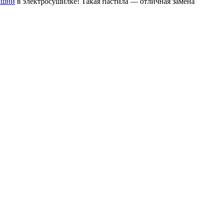
ишни
в электросушилке! Такая пастила — отличная замена