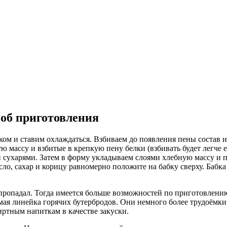
соб приготовления
 и ставим охлаждаться. Взбиваем до появления пены состав из 
 массу и взбитые в крепкую пену белки (взбивать будет легче 
 сухарями. Затем в форму укладываем слоями хлебную массу и 
ло, сахар и корицу равномерно положите на бабку сверху. Бабка
и пропадал. Тогда имеется больше возможностей по приготовлен
емая линейка горячих бутербродов. Они немного более трудоёмк
ртным напиткам в качестве закуски.