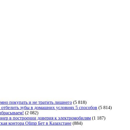
мно покупать и не тратить лишнего
(5 818)
 отбелить зубы в домашних условиях 5 способов
(5 814)
ыбрасываем!
(2 082)
ер в построении доверия к электромобилям
(1 187)
кая контора Olimp Бет в Казахстане
(884)