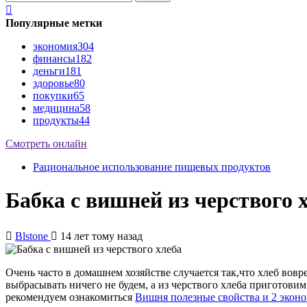
Популярные метки
экономия
304
финансы
182
деньги
181
здоровье
80
покупки
65
медицина
58
продукты
44
Смотреть онлайн
Рациональное использование пищевых продуктов
Бабка с вишней из черствого 
Blstone
14 лет тому назад
Очень часто в домашнем хозяйстве случается так,что хлеб вовр
выбрасывать ничего не будем, а из черствого хлеба приготови
рекомендуем ознакомиться
Вишня полезные свойства и 2 экон