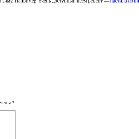
на зиму. Например, очень доступный всем рецепт —
пастила из в
ечены
*