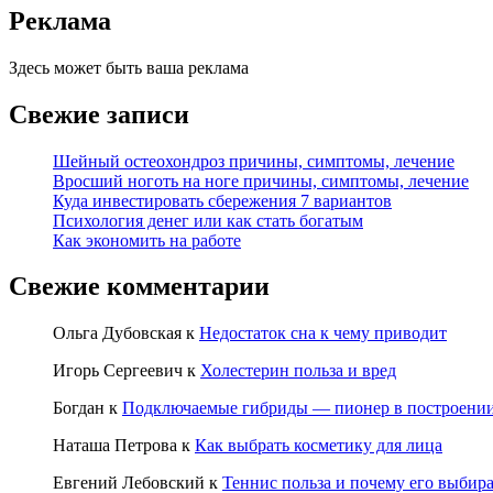
Реклама
Здесь может быть ваша реклама
Свежие записи
Шейный остеохондроз причины, симптомы, лечение
Вросший ноготь на ноге причины, симптомы, лечение
Куда инвестировать сбережения 7 вариантов
Психология денег или как стать богатым
Как экономить на работе
Свежие комментарии
Ольга Дубовская
к
Недостаток сна к чему приводит
Игорь Сергеевич
к
Холестерин польза и вред
Богдан
к
Подключаемые гибриды — пионер в построении
Наташа Петрова
к
Как выбрать косметику для лица
Евгений Лебовский
к
Теннис польза и почему его выбир