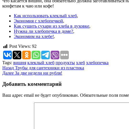
Что касается вишни, она обязательно должна заготавливаться 
конфетам к чаю или кофе!
Как использовать клеклый хлеб
,
Экономия с хлебопечкой
,
Как сушить сухари из хлеба в духовке
,
Нужна ли хлебопечка в доме?
,
Экономим на хлебе!
.
Post Views:
92
Tags:
вишня
клеклый хлеб
продукты
хлеб
хлебопечка
Продолжить
Назад
Трубы для сантехники из пластика
Далее
За две недели ни рубля!
чтение
Добавить комментарий
Ваш адрес email не будет опубликован.
Обязательные поля пом