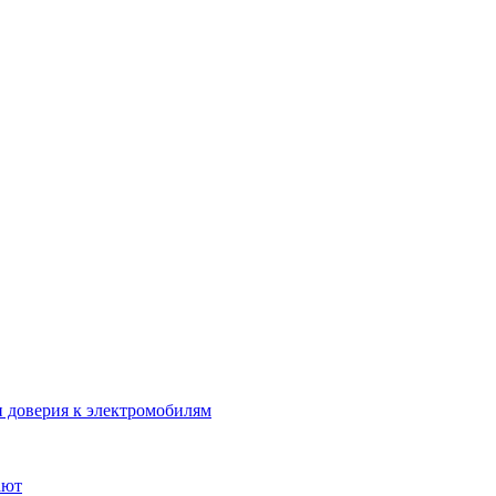
 доверия к электромобилям
ают