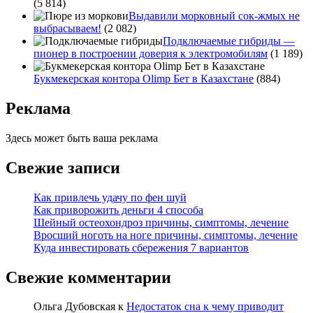
(5 814)
Выдавили морковный сок-жмых не
выбрасываем!
(2 082)
Подключаемые гибриды —
пионер в построении доверия к электромобилям
(1 189)
Букмекерская контора Olimp Бет в Казахстане
(884)
Реклама
Здесь может быть ваша реклама
Свежие записи
Как привлечь удачу по фен шуй
Как приворожить деньги 4 способа
Шейный остеохондроз причины, симптомы, лечение
Вросший ноготь на ноге причины, симптомы, лечение
Куда инвестировать сбережения 7 вариантов
Свежие комментарии
Ольга Дубовская
к
Недостаток сна к чему приводит