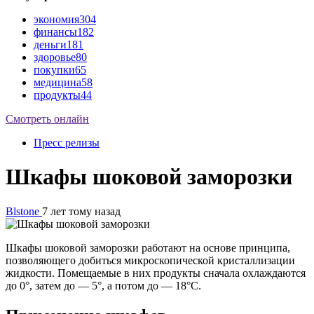
экономия
304
финансы
182
деньги
181
здоровье
80
покупки
65
медицина
58
продукты
44
Смотреть онлайн
Пресс релизы
Шкафы шоковой заморозки
Blstone
7 лет тому назад
Шкафы шоковой заморозки работают на основе принципа,
позволяющего добиться микроскопической кристаллизации
жидкости. Помещаемые в них продукты сначала охлаждаются
до 0°, затем до — 5°, а потом до — 18°С.