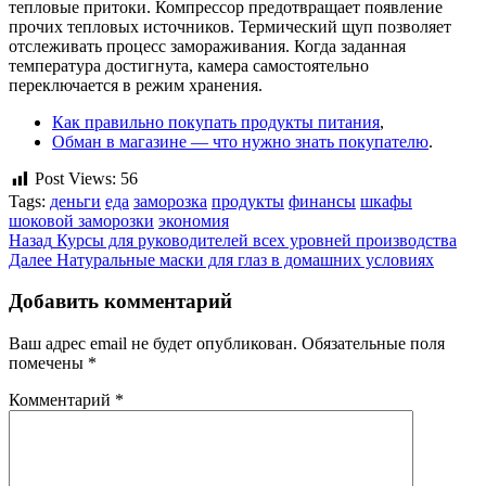
тепловые притоки. Компрессор предотвращает появление
прочих тепловых источников. Термический щуп позволяет
отслеживать процесс замораживания. Когда заданная
температура достигнута, камера самостоятельно
переключается в режим хранения.
Как правильно покупать продукты питания
,
Обман в магазине — что нужно знать покупателю
.
Post Views:
56
Tags:
деньги
еда
заморозка
продукты
финансы
шкафы
шоковой заморозки
экономия
Продолжить
Назад
Курсы для руководителей всех уровней производства
Далее
Натуральные маски для глаз в домашних условиях
чтение
Добавить комментарий
Ваш адрес email не будет опубликован.
Обязательные поля
помечены
*
Комментарий
*