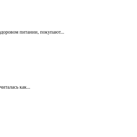
здоровом питании, покупают...
италась как...