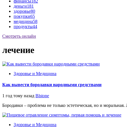
финансы
182
деньги
181
здоровье
80
покупки
65
медицина
58
продукты
44
Смотреть онлайн
лечение
Здоровье и Медицина
Как вывести бородавки народными средствами
1 год тому назад
Blstone
Бородавки – проблема не только эстетическая, но и моральная. 
Здоровье и Медицина