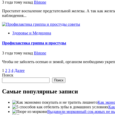
3 года тому назад
Blstone
Простатит воспаление предстательной железы. А так как жел
наблюдения...
Здоровье и Медицина
Профилактика гриппа и простуды
3 года тому назад
Blstone
Чтобы не заболеть осенью и зимой, организм необходимо укреп
Пагинация
1
2
3
4
Далее
Поиск
записей
Поиск
Самые популярные записи
Как эконо
Как
Выдавили морковный сок-жмых не в