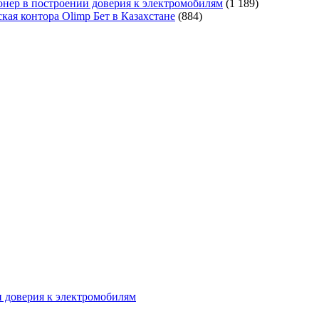
ер в построении доверия к электромобилям
(1 189)
кая контора Olimp Бет в Казахстане
(884)
 доверия к электромобилям