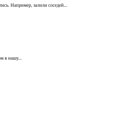
ись. Например, залили соседей...
 в нашу...