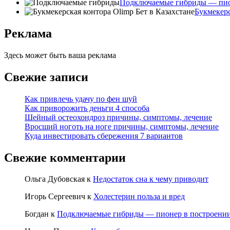
Подключаемые гибриды — пион
Букмекерс
Реклама
Здесь может быть ваша реклама
Свежие записи
Как привлечь удачу по фен шуй
Как приворожить деньги 4 способа
Шейный остеохондроз причины, симптомы, лечение
Вросший ноготь на ноге причины, симптомы, лечение
Куда инвестировать сбережения 7 вариантов
Свежие комментарии
Ольга Дубовская
к
Недостаток сна к чему приводит
Игорь Сергеевич
к
Холестерин польза и вред
Богдан
к
Подключаемые гибриды — пионер в построении