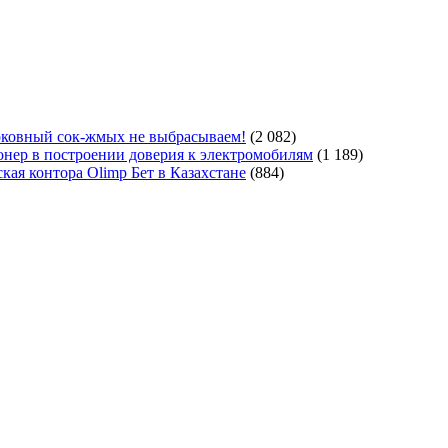
ковный сок-жмых не выбрасываем!
(2 082)
ер в построении доверия к электромобилям
(1 189)
кая контора Olimp Бет в Казахстане
(884)