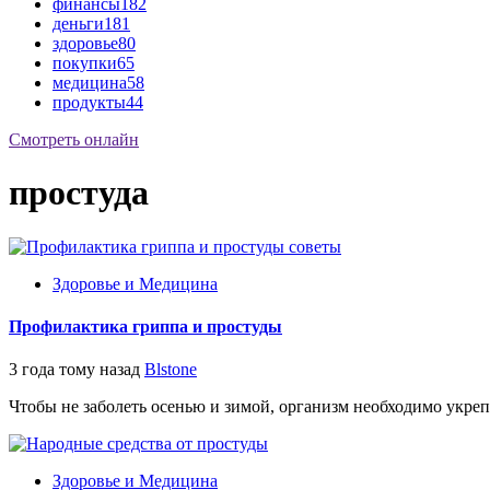
финансы
182
деньги
181
здоровье
80
покупки
65
медицина
58
продукты
44
Смотреть онлайн
простуда
Здоровье и Медицина
Профилактика гриппа и простуды
3 года тому назад
Blstone
Чтобы не заболеть осенью и зимой, организм необходимо укреп
Здоровье и Медицина