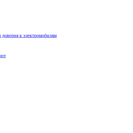
 доверия к электромобилям
ают