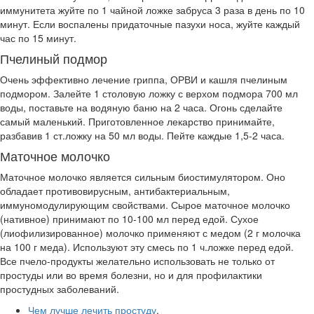
иммунитета жуйте по 1 чайной ложке забруса 3 раза в день по 10
минут. Если воспалены придаточные пазухи носа, жуйте каждый
час по 15 минут.
Пчелиный подмор
Очень эффективно лечение гриппа, ОРВИ и кашля пчелиным
подмором. Залейте 1 столовую ложку с верхом подмора 700 мл
воды, поставьте на водяную баню на 2 часа. Огонь сделайте
самый маленький. Приготовленное лекарство принимайте,
разбавив 1 ст.ложку на 50 мл воды. Пейте каждые 1,5-2 часа.
Маточное молочко
Маточное молочко является сильным биостимулятором. Оно
обладает противовирусным, антибактериальным,
иммуномодулирующим свойствами. Сырое маточное молочко
(нативное) принимают по 10-100 мл перед едой. Сухое
(лиофилизированное) молочко применяют с медом (2 г молочка
на 100 г меда). Используют эту смесь по 1 ч.ложке перед едой.
Все пчело-продукты желательно использовать не только от
простуды или во время болезни, но и для профилактики
простудных заболеваний.
Чем лучше лечить простуду
,