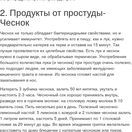
2. Продукты от простуды-
Чеснок
Чеснок не только обладает бактерицидными свойствами, но и
усиливает иммунитет. Употреблять его в пищу, как и лук, нужно
предварительно натерев на терке и оставив на 15 минут. Так
лучше проявляются их целебные свойства. Есть лук и чеснок
нужно в сыром виде, не обрабатывая термически. Употребление
большого количества лука (и чеснока) при простуде очень полезно,
но подходит людям, не имеющих заболеваний желудочно-
кишечного тракта и печени. Из чеснока готовят настой для
закапывания в нос.
Натереть 3 зубчика чеснока, залить 50 мл кипятка, укутать и
настоять 2-3 часа. Чесночный сок хорошо принимать внутрь,
разведя его в горячем молоке: на столовую ложку молока 8-10
капель сока. Пить несколько раз в день. Полезный чесночно-
лимонный настой: 5 лимонов с кожурой и 2 головки чеснока залить
1 литром кипятка, настоять 5 дней. Принимают по 1 столовой
ложке за 20 минут до еды. Во время эпидемии гриппа желательно
расставить по дому блюдечки с натертым чесноком или луком.