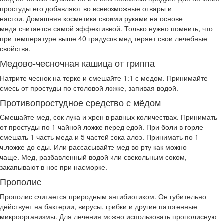
простуды его добавляют во всевозможные отвары и
настои. Домашняя косметика своими руками на основе
меда считается самой эффективной. Только нужно помнить, что
при температуре выше 40 градусов мед теряет свои лечебные
свойства.
Медово-чесночная кашица от гриппа
Натрите чеснок на терке и смешайте 1:1 с медом. Принимайте
смесь от простуды по столовой ложке, запивая водой.
Противопростудное средство с мёдом
Смешайте мед, сок лука и хрен в равных количествах. Принимать
от простуды по 1 чайной ложке перед едой. При боли в горле
смешать 1 часть меда и 5 частей сока алоэ. Принимать по 1
ч.ложке до еды. Или рассасывайте мед во рту как можно
чаще. Мед, разбавленный водой или свекольным соком,
закапывают в нос при насморке.
Прополис
Прополис считается природным антибиотиком. Он губительно
действует на бактерии, вирусы, грибки и другие патогенные
микроорганизмы. Для лечения можно использовать прополисную