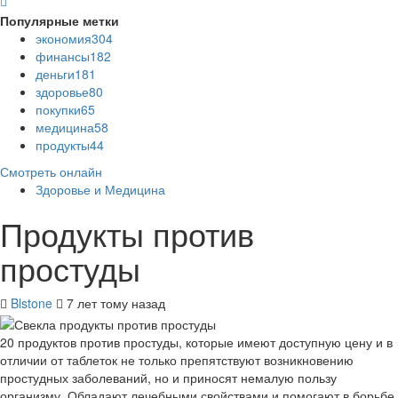
Популярные метки
экономия
304
финансы
182
деньги
181
здоровье
80
покупки
65
медицина
58
продукты
44
Смотреть онлайн
Здоровье и Медицина
Продукты против
простуды
Blstone
7 лет тому назад
20 продуктов против простуды, которые имеют доступную цену и в
отличии от таблеток не только препятствуют возникновению
простудных заболеваний, но и приносят немалую пользу
организму. Обладают лечебными свойствами и помогают в борьбе