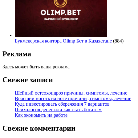
Букмекерская контора Olimp Бет в Казахстане
(884)
Реклама
Здесь может быть ваша реклама
Свежие записи
Шейный остеохондроз причины, симптомы, лечение
Вросший ноготь на ноге причины, симптомы, лечение
Куда инвестировать сбережения 7 вариантов
Психология денег или как стать богатым
Как экономить на работе
Свежие комментарии