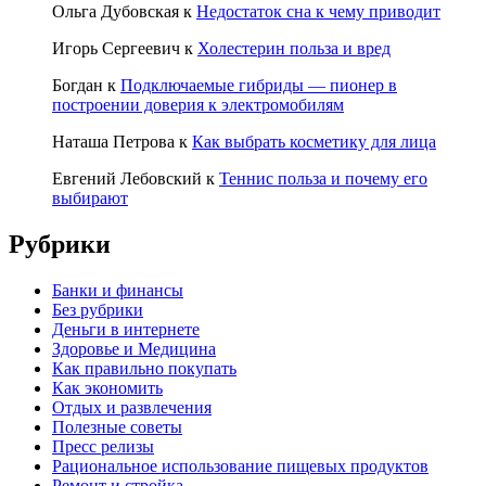
Ольга Дубовская
к
Недостаток сна к чему приводит
Игорь Сергеевич
к
Холестерин польза и вред
Богдан
к
Подключаемые гибриды — пионер в
построении доверия к электромобилям
Наташа Петрова
к
Как выбрать косметику для лица
Евгений Лебовский
к
Теннис польза и почему его
выбирают
Рубрики
Банки и финансы
Без рубрики
Деньги в интернете
Здоровье и Медицина
Как правильно покупать
Как экономить
Отдых и развлечения
Полезные советы
Пресс релизы
Рациональное использование пищевых продуктов
Ремонт и стройка