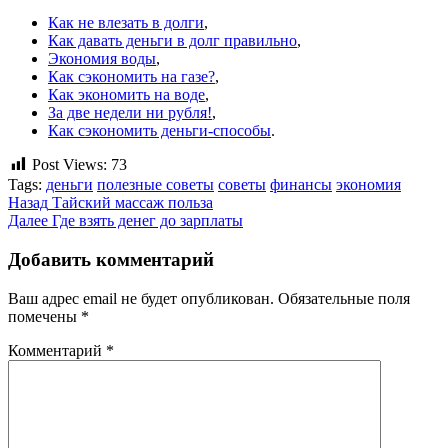
Как не влезать в долги
,
Как давать деньги в долг правильно
,
Экономия воды
,
Как сэкономить на газе?
,
Как экономить на воде
,
За две недели ни рубля!
,
Как сэкономить деньги-способы
.
Post Views:
73
Tags:
деньги
полезные советы
советы
финансы
экономия
Продолжить
Назад
Тайский массаж польза
Далее
Где взять денег до зарплаты
чтение
Добавить комментарий
Ваш адрес email не будет опубликован.
Обязательные поля
помечены
*
Комментарий
*