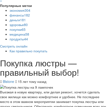
Популярные метки
экономия
304
финансы
182
деньги
181
здоровье
80
покупки
65
медицина
58
продукты
44
Смотреть онлайн
Как правильно покупать
Покупка люстры —
правильный выбор!
Blstone
15 лет тому назад
Въезжая в новую квартиру, или делая ремонт, хочется сделать
свое жилище как можно комфортнее и удобнее. Не последнее
место в этом важном мероприятии занимает покупка люстры или
других светильников. Обеспечить комфортное освещение всех зон