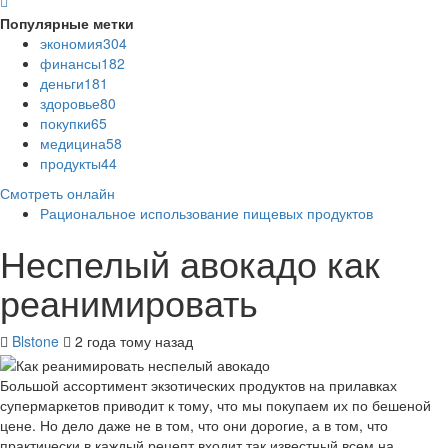
Популярные метки
экономия
304
финансы
182
деньги
181
здоровье
80
покупки
65
медицина
58
продукты
44
Смотреть онлайн
Рациональное использование пищевых продуктов
Неспелый авокадо как
реанимировать
Blstone
2 года тому назад
Большой ассортимент экзотических продуктов на прилавках
супермаркетов приводит к тому, что мы покупаем их по бешеной
цене. Но дело даже не в том, что они дорогие, а в том, что
практически в каждый рецепт входит так известный всем на