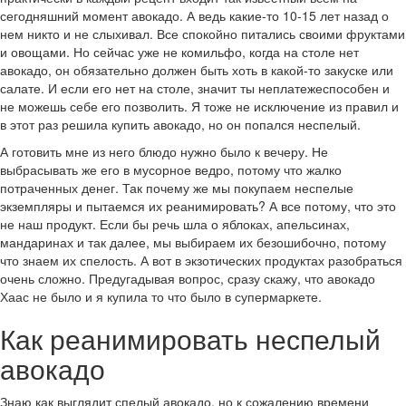
сегодняшний момент авокадо. А ведь какие-то 10-15 лет назад о
нем никто и не слыхивал. Все спокойно питались своими фруктами
и овощами. Но сейчас уже не комильфо, когда на столе нет
авокадо, он обязательно должен быть хоть в какой-то закуске или
салате. И если его нет на столе, значит ты неплатежеспособен и
не можешь себе его позволить. Я тоже не исключение из правил и
в этот раз решила купить авокадо, но он попался неспелый.
А готовить мне из него блюдо нужно было к вечеру. Не
выбрасывать же его в мусорное ведро, потому что жалко
потраченных денег. Так почему же мы покупаем неспелые
экземпляры и пытаемся их реанимировать? А все потому, что это
не наш продукт. Если бы речь шла о яблоках, апельсинах,
мандаринах и так далее, мы выбираем их безошибочно, потому
что знаем их спелость. А вот в экзотических продуктах разобраться
очень сложно. Предугадывая вопрос, сразу скажу, что авокадо
Хаас не было и я купила то что было в супермаркете.
Как реанимировать неспелый
авокадо
Знаю как выглядит спелый авокадо, но к сожалению времени