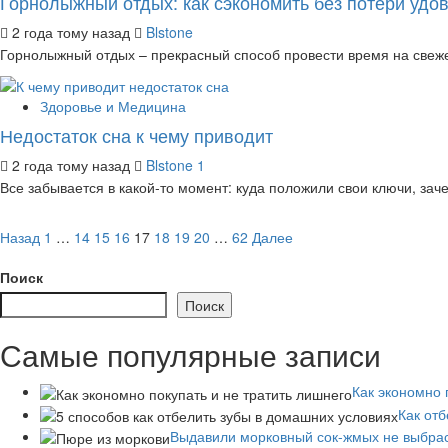
Горнолыжный отдых: как сэкономить без потери удо
2 года тому назад
Blstone
Горнолыжный отдых – прекрасный способ провести время на свежем
Здоровье и Медицина
Недостаток сна к чему приводит
2 года тому назад
Blstone
1
Все забывается в какой-то момент: куда положили свои ключи, зач
Пагинация
Назад
1
…
14
15
16
17
18
19
20
…
62
Далее
записей
Поиск
Поиск
Самые популярные записи
Как экономно 
Как от
Выдавили морковный сок-жмых не выбра