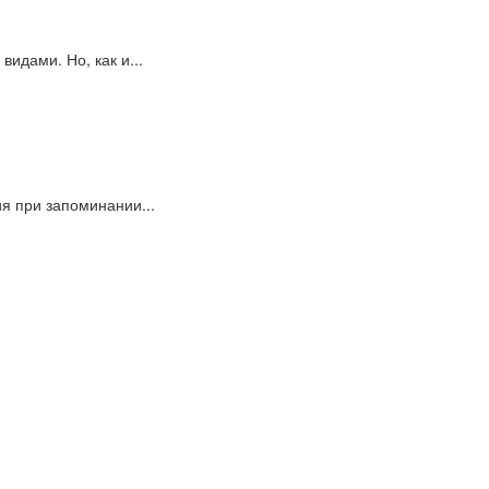
идами. Но, как и...
я при запоминании...