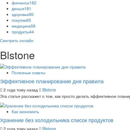
финансы
182
деньги
181
здоровье
80
покупки
65
медицина
58
продукты
44
Смотреть онлайн
Blstone
Полезные советы
Эффективное планирование дня правила
2 года тому назад
Blstone
Эта статья расскажет о том, как просто делать эффективное планир
Как экономить
Хранение без холодильника список продуктов
2 года тому назад
Blstone