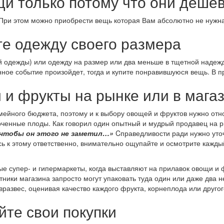
ещи только потому что они деш
 При этом можно приобрести вещь которая Вам абсолютно не нужна
те одежду своего размера
й одежды) или одежду на размер или два меньше в тщетной надежде
анное событие произойдет, тогда и купите понравившуюся вещь. В 
 и фрукты на рынке или в мага
ейного бюджета, поэтому и к выбору овощей и фруктов нужно отно
рченные плоды. Как говорил один опытный и мудрый продавец на 
 чтобы он этого не заметил…»
Cправедливости ради нужно уточн
ь к этому ответственно, внимательно ощупайте и осмотрите каждый
е супер- и гипермаркеты, когда выставляют на прилавок овощи и 
ники магазина запросто могут упаковать туда один или даже два н
вразвес, оценивая качество каждого фрукта, корнеплода или друго
йте свои покупки