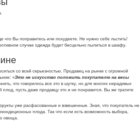
евы
.
 что Вы поправитесь или похудеете. Не нужно себе льстить!
противном случае одежда будет бесцельно пылиться в шкафу.
зине
ситься со всей серьезностью. Продавец на рынке с огромной
рынке:
«Это не искусство положить покупателю на весы
ить, что говорилось все это в шутку, но для многих нерадивых
 плод, пусть даже продавцу это и не понравится. Вы же тратите
фрукты уже расфасованные и взвешенные. Зная, что покупатель не
екондиционных плода. Так что если есть возможность выбора,
го овоща.