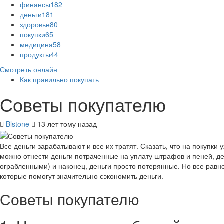
финансы
182
деньги
181
здоровье
80
покупки
65
медицина
58
продукты
44
Смотреть онлайн
Как правильно покупать
Советы покупателю
Blstone
13 лет тому назад
Все деньги зарабатывают и все их тратят. Сказать, что на покупк
можно отнести деньги потраченные на уплату штрафов и пеней, де
ограбленными) и наконец, деньги просто потерянные. Но все равно
которые помогут значительно сэкономить деньги.
Советы покупателю